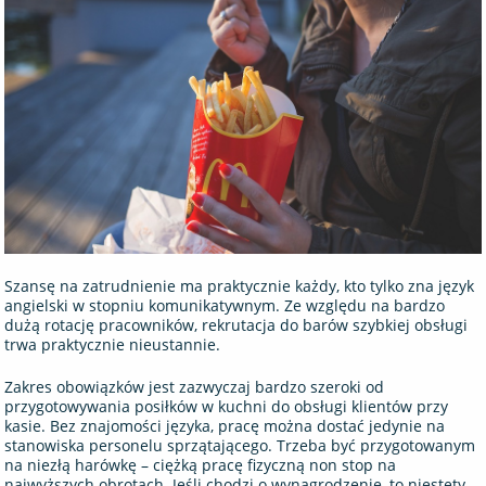
Szansę na zatrudnienie ma praktycznie każdy, kto tylko zna język
angielski w stopniu komunikatywnym. Ze względu na bardzo
dużą rotację pracowników, rekrutacja do barów szybkiej obsługi
trwa praktycznie nieustannie.
Zakres obowiązków jest zazwyczaj bardzo szeroki od
przygotowywania posiłków w kuchni do obsługi klientów przy
kasie. Bez znajomości języka, pracę można dostać jedynie na
stanowiska personelu sprzątającego. Trzeba być przygotowanym
na niezłą harówkę – ciężką pracę fizyczną non stop na
najwyższych obrotach. Jeśli chodzi o wynagrodzenie, to niestety