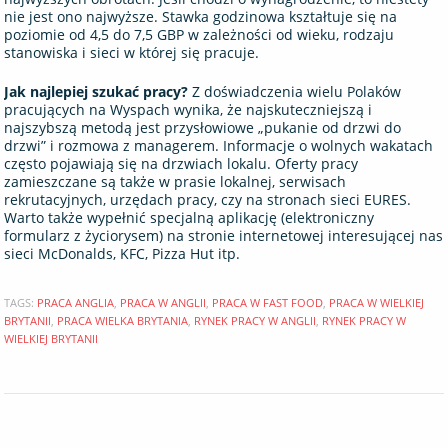
nie jest ono najwyższe. Stawka godzinowa kształtuje się na
poziomie od 4,5 do 7,5 GBP w zależności od wieku, rodzaju
stanowiska i sieci w której się pracuje.
Jak najlepiej szukać pracy?
Z doświadczenia wielu Polaków
pracujących na Wyspach wynika, że najskuteczniejszą i
najszybszą metodą jest przysłowiowe „pukanie od drzwi do
drzwi” i rozmowa z managerem. Informacje o wolnych wakatach
często pojawiają się na drzwiach lokalu. Oferty pracy
zamieszczane są także w prasie lokalnej, serwisach
rekrutacyjnych, urzędach pracy, czy na stronach sieci EURES.
Warto także wypełnić specjalną aplikację (elektroniczny
formularz z życiorysem) na stronie internetowej interesującej nas
sieci McDonalds, KFC, Pizza Hut itp.
TAGS:
PRACA ANGLIA
,
PRACA W ANGLII
,
PRACA W FAST FOOD
,
PRACA W WIELKIEJ
BRYTANII
,
PRACA WIELKA BRYTANIA
,
RYNEK PRACY W ANGLII
,
RYNEK PRACY W
WIELKIEJ BRYTANII