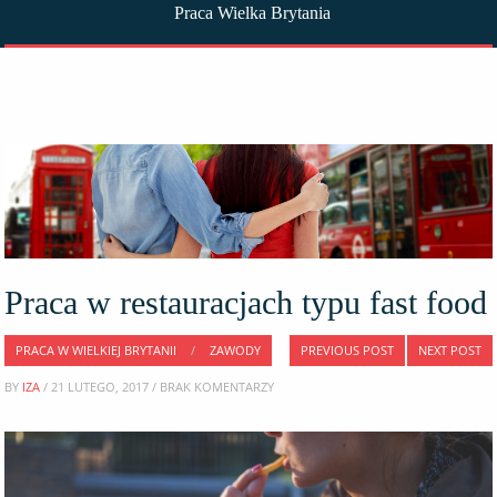
Praca Wielka Brytania
Praca w restauracjach typu fast food
PRACA W WIELKIEJ BRYTANII
/
ZAWODY
PREVIOUS POST
NEXT POST
BY
IZA
/ 21 LUTEGO, 2017 / BRAK KOMENTARZY